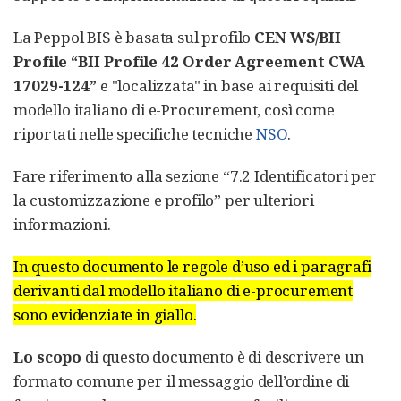
La Peppol BIS è basata sul profilo
CEN WS/BII
Profile “BII Profile 42 Order Agreement CWA
17029-124”
e "localizzata" in base ai requisiti del
modello italiano di e-Procurement, così come
riportati nelle specifiche tecniche
NSO
.
Fare riferimento alla sezione “7.2 Identificatori per
la customizzazione e profilo” per ulteriori
informazioni.
In questo documento le regole d’uso ed i paragrafi
derivanti dal modello italiano di e-procurement
sono evidenziate in giallo.
Lo scopo
di questo documento è di descrivere un
formato comune per il messaggio dell’ordine di