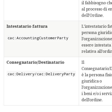
il fabbisogno ch
al processo di e
dell’Ordine.
Intestatario fattura
L’intestatario fa
persona giuridi
cac:AccountingCustomerParty
l’organizzazione
essere intestata 
relativa all’ordi
Consegnatario/Destinatario
Il
Consegnatario/D
cac:Delivery/cac:DeliveryParty
è la persona fisi
giuridica o
l’organizzazione
i beni e/o i serv
dell’ordine.