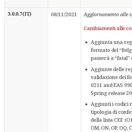
3.0.0.7(IT)
08/11/2021
Aggiornamento alle s
Cambiamenti alle code
Aggiunta una rego
formato del “Belg
passerà a “fatal”
Aggiunte delle re
validazione dei fo
0211 and EAS 9906
Spring release 20
Aggiunti i codici r
tipologia di conf
della lista CEF. (
OM, ON, OP, OQ, OR