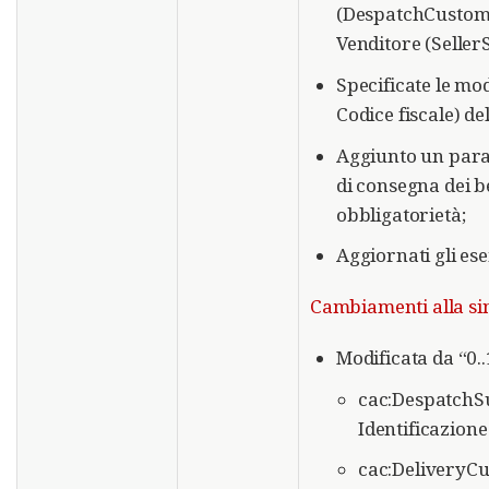
(DespatchCustome
Venditore (Seller
Specificate le moda
Codice fiscale) del
Aggiunto un parag
di consegna dei be
obbligatorietà;
Aggiornati gli ese
Cambiamenti alla sin
Modificata da “0..
cac:DespatchSu
Identificazione
cac:DeliveryCu