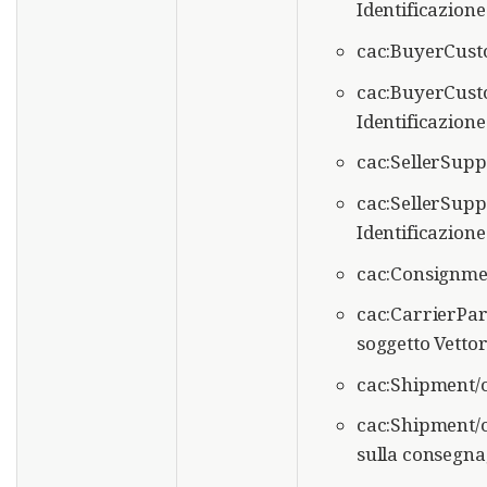
Identificazione
cac:BuyerCust
cac:BuyerCusto
Identificazione
cac:SellerSupp
cac:SellerSuppl
Identificazione
cac:Consignmen
cac:CarrierPart
soggetto Vettor
cac:Shipment/c
cac:Shipment/c
sulla consegna