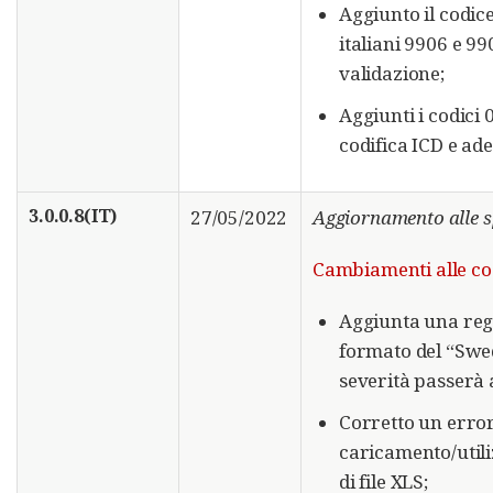
Aggiunto il codice
italiani 9906 e 990
validazione;
Aggiunti i codici 
codifica ICD e ade
3.0.0.8(IT)
27/05/2022
Aggiornamento alle s
Cambiamenti alle code
Aggiunta una rego
formato del “Swe
severità passerà a
Corretto un error
caricamento/utiliz
di file XLS;