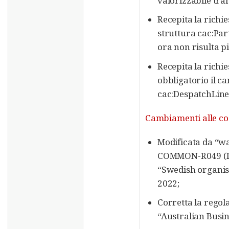
valorizzabile tr
Recepita la richie
struttura cac:Par
ora non risulta pi
Recepita la richie
obbligatorio il c
cac:DespatchLine
Cambiamenti alle code
Modificata da “wa
COMMON-R049 (ICD
“Swedish organis
2022;
Corretta la rego
“Australian Busi