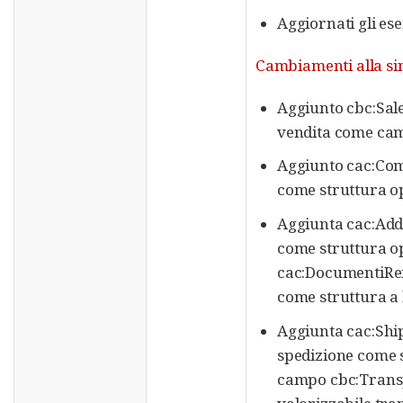
Aggiornati gli ese
Cambiamenti alla sin
Aggiunto cbc:Sale
vendita come camp
Aggiunto cac:Comm
come struttura opz
Aggiunta cac:Add
come struttura opz
cac:DocumentiRef
come struttura a l
Aggiunta cac:Ship
spedizione come st
campo cbc:Transp