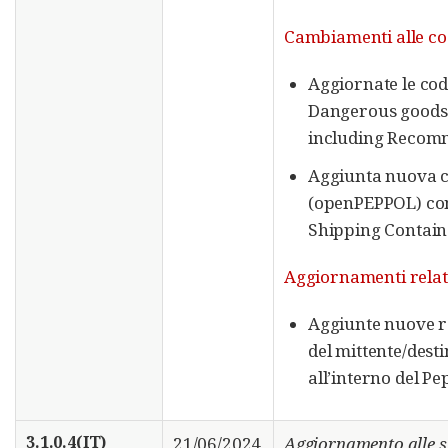
Cambiamenti alle code
Aggiornate le cod
Dangerous goods
including Recomm
Aggiunta nuova c
(openPEPPOL) con
Shipping Contain
Aggiornamenti relati
Aggiunte nuove reg
del mittente/dest
all’interno del P
3.1.0.4(IT)
21/06/2024
Aggiornamento alle s