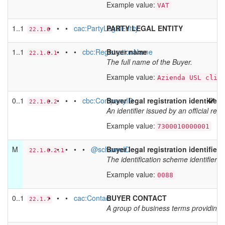
Example value:
VAT
1..1
• • •
cac:PartyLegalEntity
PARTY LEGAL ENTITY
22.1.6
1..1
• • • •
cbc:RegistrationName
Buyer name
22.1.6.1
The full name of the Buyer.
Example value:
Azienda USL clie
0..1
• • • •
cbc:CompanyID
Buyer legal registration identifier 
22.1.6.2
An identifier issued by an official regi
Example value:
7300010000001
M
• • • • •
@schemeID
Buyer legal registration identifier 
22.1.6.2.1
The identification scheme identifier of 
Example value:
0088
0..1
• • •
cac:Contact
BUYER CONTACT
22.1.7
A group of business terms providing c