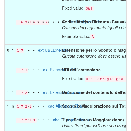
Fixed value:
SWT
1..1
• • • • • • • •
Codice Motivo Ritenuta (Causale 
cbc:TaxTypeCode
1.6.2.1.2.2.3.2
Causale del pagamento (quella del 
Example value:
A
0..1
• •
ext:UBLExtension
Estensione per lo Sconto o Maggio
1.7
Questa estensione deve essere usata 
1..1
• • •
ext:ExtensionURI
URI dell'estensione
1.7.1
Fixed value:
urn:fdc:agid.gov.it
1..1
• • •
ext:ExtensionContent
Definizione del contenuto dell'es
1.7.2
1..n
• • • •
cac:AllowanceCharge
Sconto o Maggiorazione sul Tota
1.7.2.1
1..1
• • • • •
cbc:ChargeIndicator
Tipo (Sconto o Maggiorazione) - FP
1.7.2.1.1
Usare "true" per indicare una Maggio