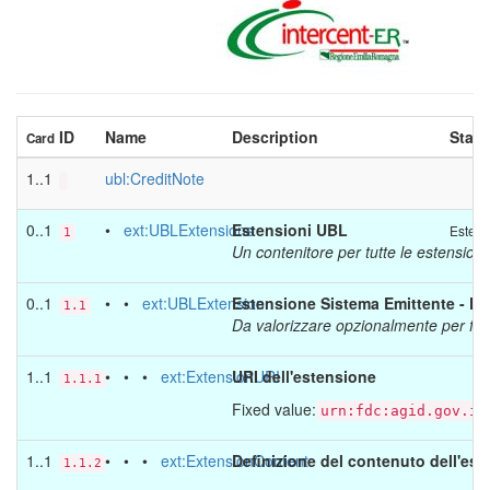
ID
Name
Description
Statu
Card
1..1
ubl:CreditNote
0..1
•
ext:UBLExtensions
Estensioni UBL
Estens
1
Un contenitore per tutte le estensio
0..1
• •
ext:UBLExtension
Estensione Sistema Emittente - FP
1.1
Da valorizzare opzionalmente per for
1..1
• • •
ext:ExtensionURI
URI dell'estensione
1.1.1
Fixed value:
urn:fdc:agid.gov.it
1..1
• • •
ext:ExtensionContent
Definizione del contenuto dell'es
1.1.2