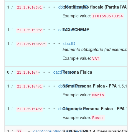
1..1
• • • • • •
cbc:CompanyID
Identificativo fiscale (Partita IVA) 
21.1.9.1.3.1
Example value:
IT01598570354
1..1
• • • • • •
cac:TaxScheme
TAX SCHEME
21.1.9.1.3.2
1..1
• • • • • • •
cbc:ID
21.1.9.1.3.2.1
Elemento obbligatorio (ad esempio "
Example value:
VAT
0..1
• • • • •
cac:Person
Persona Fisica
21.1.9.1.4
1..1
• • • • • •
cbc:FirstName
Nome Persona Fisica - FPA 1.5.1.3
21.1.9.1.4.1
Example value:
Mario
1..1
• • • • • •
cbc:FamilyName
Cognome Persona Fisica - FPA 1.5
21.1.9.1.4.2
Example value:
Rossi
1..1
•
cac:AccountingCustomerParty
BUYER - FPA 1.4 'CessionarioComm
22