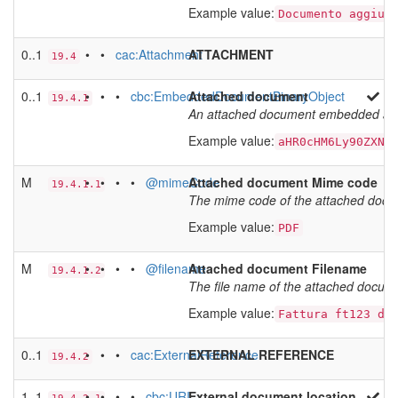
Example value:
Documento aggiun
0..1
• •
cac:Attachment
ATTACHMENT
19.4
0..1
• • •
cbc:EmbeddedDocumentBinaryObject
Attached document
19.4.1
An attached document embedded as bi
Example value:
aHR0cHM6Ly90ZXN0
M
• • • •
@mimeCode
Attached document Mime code
19.4.1.1
The mime code of the attached docu
Example value:
PDF
M
• • • •
@filename
Attached document Filename
19.4.1.2
The file name of the attached docum
Example value:
Fattura ft123 de
0..1
• • •
cac:ExternalReference
EXTERNAL REFERENCE
19.4.2
1..1
• • • •
cbc:URI
External document location