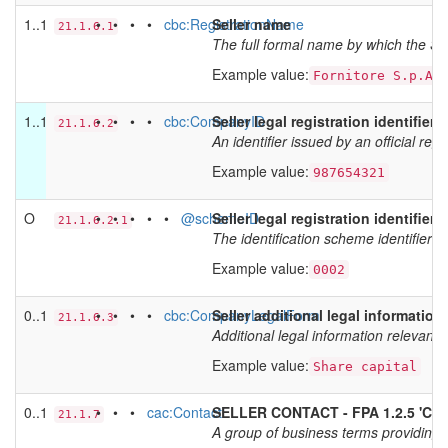
1..1
• • • •
cbc:RegistrationName
Seller name
21.1.6.1
The full formal name by which the Sell
Example value:
Fornitore S.p.A.
1..1
• • • •
cbc:CompanyID
Seller legal registration identifier
21.1.6.2
An identifier issued by an official regi
Example value:
987654321
O
• • • • •
@schemeID
Seller legal registration identifier 
21.1.6.2.1
The identification scheme identifier of 
Example value:
0002
0..1
• • • •
cbc:CompanyLegalForm
Seller additional legal information
21.1.6.3
Additional legal information relevant f
Example value:
Share capital
0..1
• • •
cac:Contact
SELLER CONTACT - FPA 1.2.5 'Cont
21.1.7
A group of business terms providing c