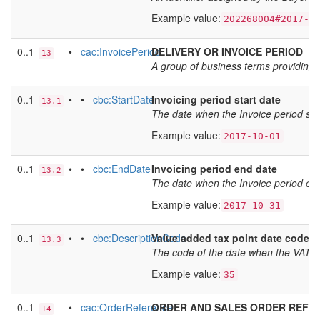
Example value:
202268004#2017-0
0..1
•
cac:InvoicePeriod
DELIVERY OR INVOICE PERIOD
13
A group of business terms providing i
0..1
• •
cbc:StartDate
Invoicing period start date
13.1
The date when the Invoice period st
Example value:
2017-10-01
0..1
• •
cbc:EndDate
Invoicing period end date
13.2
The date when the Invoice period e
Example value:
2017-10-31
0..1
• •
cbc:DescriptionCode
Value added tax point date code
13.3
The code of the date when the VAT be
Example value:
35
0..1
•
cac:OrderReference
ORDER AND SALES ORDER REFE
14