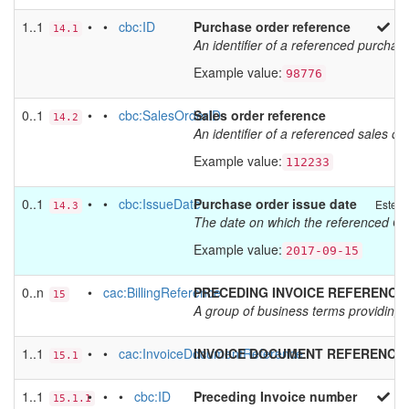
1..1
• •
cbc:ID
Purchase order reference
14.1
An identifier of a referenced purcha
Example value:
98776
0..1
• •
cbc:SalesOrderID
Sales order reference
14.2
An identifier of a referenced sales ord
Example value:
112233
0..1
• •
cbc:IssueDate
Purchase order issue date
Estens
14.3
The date on which the referenced O
Example value:
2017-09-15
0..n
•
cac:BillingReference
PRECEDING INVOICE REFERENCE
15
A group of business terms providing 
1..1
• •
cac:InvoiceDocumentReference
INVOICE DOCUMENT REFERENCE
15.1
1..1
• • •
cbc:ID
Preceding Invoice number
15.1.1