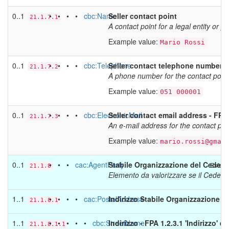
0..1
• • • •
cbc:Name
Seller contact point
21.1.7.1
A contact point for a legal entity or p
Example value:
Mario Rossi
0..1
• • • •
cbc:Telephone
Seller contact telephone number - 
21.1.7.2
A phone number for the contact point
Example value:
051 000001
0..1
• • • •
cbc:ElectronicMail
Seller contact email address - FPA 
21.1.7.3
An e-mail address for the contact poi
Example value:
mario.rossi@gmai
0..1
• • •
cac:AgentParty
Stabile Organizzazione del Cedente
Estens
21.1.8
Elemento da valorizzare se il Cedente
1..1
• • • •
cac:PostalAddress
Indirizzo Stabile Organizzazione
21.1.8.1
1..1
• • • • •
cbc:StreetName
Indirizzo - FPA 1.2.3.1 'Indirizzo' e
21.1.8.1.1