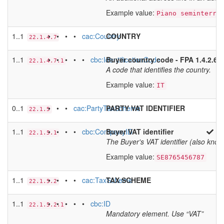
Example value:
Piano seminterra
1..1
• • • •
cac:Country
COUNTRY
22.1.4.7
1..1
• • • • •
cbc:IdentificationCode
Buyer country code - FPA 1.4.2.6 '
22.1.4.7.1
A code that identifies the country.
Example value:
IT
0..1
• • •
cac:PartyTaxScheme
PARTY VAT IDENTIFIER
22.1.5
1..1
• • • •
cbc:CompanyID
Buyer VAT identifier
22.1.5.1
The Buyer's VAT identifier (also know
Example value:
SE8765456787
1..1
• • • •
cac:TaxScheme
TAX SCHEME
22.1.5.2
1..1
• • • • •
cbc:ID
22.1.5.2.1
Mandatory element. Use “VAT”