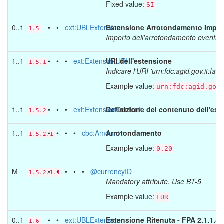
Fixed value:
SI
0..1
• •
ext:UBLExtension
Estensione Arrotondamento Imponib
1.5
Importo dell'arrotondamento eventualm
1..1
• • •
ext:ExtensionURI
URI dell'estensione
1.5.1
Indicare l'URI 'urn:fdc:agid.gov.it:fat
Example value:
urn:fdc:agid.gov
1..1
• • •
ext:ExtensionContent
Definizione del contenuto dell'es
1.5.2
1..1
• • • •
cbc:Amount
Arrotondamento
1.5.2.1
Example value:
0.20
M
• • • • •
@currencyID
1.5.2.1.1
Mandatory attribute. Use BT-5
Example value:
EUR
0..1
• •
ext:UBLExtension
Estensione Ritenuta - FPA 2.1.1.5 '
1.6