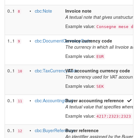
0..1
•
cbc:Note
Invoice note
8
A textual note that gives unstructure
Example value:
Consegne mese di
1..1
•
cbc:DocumentCurrencyCode
Invoice currency code
9
The currency in which all Invoice am
Example value:
EUR
0..1
•
cbc:TaxCurrencyCode
VAT accounting currency code
10
The currency used for VAT accounting
Example value:
SEK
0..1
•
cbc:AccountingCost
Buyer accounting reference
11
A textual value that specifies where t
Example value:
4217:2323:2323
0..1
•
cbc:BuyerReference
Buyer reference
12
An identifier assigned by the Buyer 