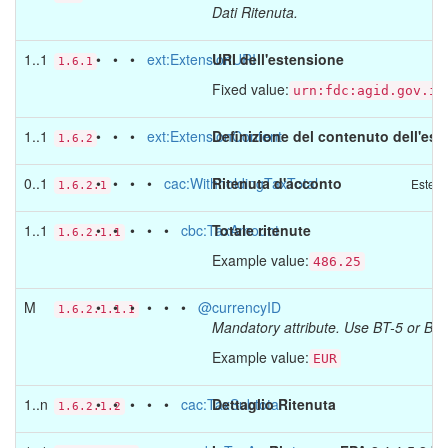
Dati Ritenuta.
1..1
• • •
ext:ExtensionURI
URI dell'estensione
1.6.1
Fixed value:
urn:fdc:agid.gov.it
1..1
• • •
ext:ExtensionContent
Definizione del contenuto dell'es
1.6.2
0..1
• • • •
cac:WithholdingTaxTotal
Ritenuta d'acconto
Estens
1.6.2.1
1..1
• • • • •
cbc:TaxAmount
Totale ritenute
1.6.2.1.1
Example value:
486.25
M
• • • • • •
@currencyID
1.6.2.1.1.1
Mandatory attribute. Use BT-5 or BT-
Example value:
EUR
1..n
• • • • •
cac:TaxSubtotal
Dettaglio Ritenuta
1.6.2.1.2