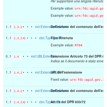
Per supportare una singola ritenuta è s
Example value:
urn:fdc:agid.gov
Example value:
urn:fdc:agid.gov
1..1
• • •
ext:ExtensionContent
Definizione del contenuto dell'es
1.3.2
1..1
• • • •
cbc:TypeCode
Tipo Ritenuta
1.3.2.1
Example value:
RT04
0..1
• •
ext:UBLExtension
Estensione Articolo 73 del DPR 633/
1.4
Indica se il documento è stato emesso
1..1
• • •
ext:ExtensionURI
URI dell'estensione
1.4.1
Fixed value:
urn:fdc:agid.gov.it
1..1
• • •
ext:ExtensionContent
Definizione del contenuto dell'es
1.4.2
1..1
• • • •
cbc:TypeCode
Art 73 del DPR 633/72
1.4.2.1