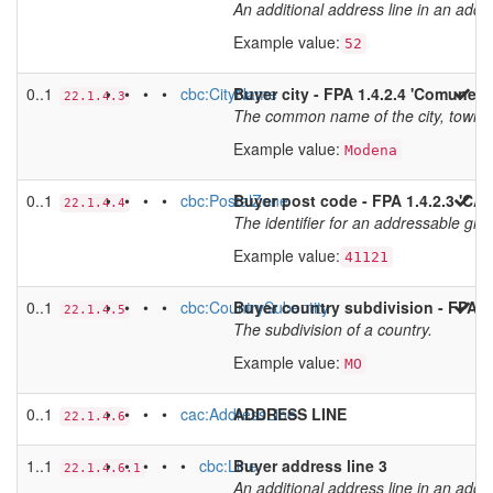
An additional address line in an addr
Example value:
52
0..1
• • • •
cbc:CityName
Buyer city - FPA 1.4.2.4 'Comune'
22.1.4.3
The common name of the city, town or
Example value:
Modena
0..1
• • • •
cbc:PostalZone
Buyer post code - FPA 1.4.2.3 'CAP
22.1.4.4
The identifier for an addressable grou
Example value:
41121
0..1
• • • •
cbc:CountrySubentity
Buyer country subdivision - FPA 1.
22.1.4.5
The subdivision of a country.
Example value:
MO
0..1
• • • •
cac:AddressLine
ADDRESS LINE
22.1.4.6
1..1
• • • • •
cbc:Line
Buyer address line 3
22.1.4.6.1
An additional address line in an addr