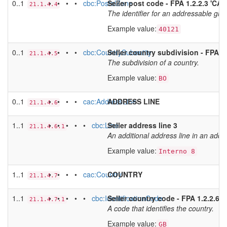
0..1
• • • •
cbc:PostalZone
Seller post code - FPA 1.2.2.3 'CAP
21.1.4.4
The identifier for an addressable grou
Example value:
40121
0..1
• • • •
cbc:CountrySubentity
Seller country subdivision - FPA 1.
21.1.4.5
The subdivision of a country.
Example value:
BO
0..1
• • • •
cac:AddressLine
ADDRESS LINE
21.1.4.6
1..1
• • • • •
cbc:Line
Seller address line 3
21.1.4.6.1
An additional address line in an addr
Example value:
Interno 8
1..1
• • • •
cac:Country
COUNTRY
21.1.4.7
1..1
• • • • •
cbc:IdentificationCode
Seller country code - FPA 1.2.2.6 '
21.1.4.7.1
A code that identifies the country.
Example value:
GB