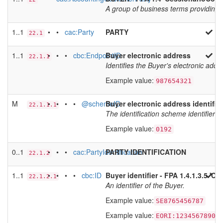
A group of business terms providing 
1..1
• •
cac:Party
PARTY
22.1
1..1
• • •
cbc:EndpointID
Buyer electronic address
22.1.1
Identifies the Buyer's electronic add
Example value:
987654321
M
• • • •
@schemeID
Buyer electronic address identific
22.1.1.1
The identification scheme identifier o
Example value:
0192
0..1
• • •
cac:PartyIdentification
PARTY IDENTIFICATION
22.1.2
1..1
• • • •
cbc:ID
Buyer identifier - FPA 1.4.1.3.5 'C
22.1.2.1
An identifier of the Buyer.
Example value:
SE8765456787
Example value:
EORI:1234567890