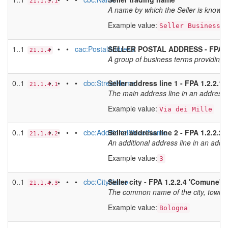
21.1.3.1
A name by which the Seller is known
Example value:
Seller Business 
1..1
• • •
cac:PostalAddress
SELLER POSTAL ADDRESS - FPA 1.
21.1.4
A group of business terms providing i
0..1
• • • •
cbc:StreetName
Seller address line 1 - FPA 1.2.2.1 '
21.1.4.1
The main address line in an address.
Example value:
Via dei Mille
0..1
• • • •
cbc:AdditionalStreetName
Seller address line 2 - FPA 1.2.2.2
21.1.4.2
An additional address line in an addr
Example value:
3
0..1
• • • •
cbc:CityName
Seller city - FPA 1.2.2.4 'Comune'
21.1.4.3
The common name of the city, town or 
Example value:
Bologna