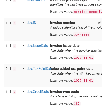
3
Identifies the business process conte
Example value:
urn:fdc:peppol.e
1..1
•
cbc:ID
Invoice number
4
A unique identification of the Invoice
Example value:
33445566
1..1
•
cbc:IssueDate
Invoice issue date
5
The date when the Invoice was iss
Example value:
2017-11-01
0..1
•
cbc:TaxPointDate
Value added tax point date
6
The date when the VAT becomes account
Example value:
2017-11-01
1..1
•
cbc:CreditNoteTypeCode
Invoice type code
7
A code specifying the functional type 
Example value:
381