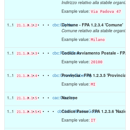
Indirizzo relativo alla stabile organizz
Example value:
Via Padova 47
1..1
• • • • •
cbc:CityName
Comune - FPA 1.2.3.4 'Comune'
21.1.8.1.2
Comune relativo alla stabile organizza
Example value:
Milano
1..1
• • • • •
cbc:PostalZone
Codice Avviamento Postale - FPA 1
21.1.8.1.3
Example value:
20100
1..1
• • • • •
cbc:CountrySubentity
Provincia - FPA 1.2.3.5 'Provincia'
21.1.8.1.4
Example value:
MI
1..1
• • • • •
cac:Country
Nazione
21.1.8.1.5
1..1
• • • • • •
cbc:IdentificationCode
Codice Paese - FPA 1.2.3.6 'Nazion
21.1.8.1.5.1
Example value:
IT