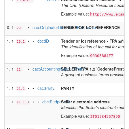
19.4.2.1
The URL (Uniform Resource Locator) th
Example value:
http://www.examp
0..1
•
cac:OriginatorDocumentReference
TENDER OR LOT REFERENCE
20
1..1
• •
cbc:ID
Tender or lot reference - FPA 2.1.3
20.1
The identification of the call for tender
Example value:
90305884F7
1..1
•
cac:AccountingSupplierParty
SELLER - FPA 1.2 'CedentePrestato
21
A group of business terms providing i
1..1
• •
cac:Party
PARTY
21.1
1..1
• • •
cbc:EndpointID
Seller electronic address
21.1.1
Identifies the Seller's electronic ad
Example value:
IT01234567890