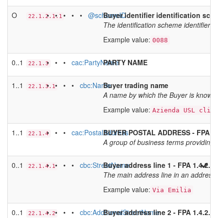
O
• • • • •
@schemeID
Buyer identifier identification sch
22.1.2.1.1
The identification scheme identifier of
Example value:
0088
0..1
• • •
cac:PartyName
PARTY NAME
22.1.3
1..1
• • • •
cbc:Name
Buyer trading name
22.1.3.1
A name by which the Buyer is known
Example value:
Azienda USL clie
1..1
• • •
cac:PostalAddress
BUYER POSTAL ADDRESS - FPA 1.4
22.1.4
A group of business terms providing i
0..1
• • • •
cbc:StreetName
Buyer address line 1 - FPA 1.4.2.1 '
22.1.4.1
The main address line in an address.
Example value:
Via Emilia
0..1
• • • •
cbc:AdditionalStreetName
Buyer address line 2 - FPA 1.4.2.2
22.1.4.2