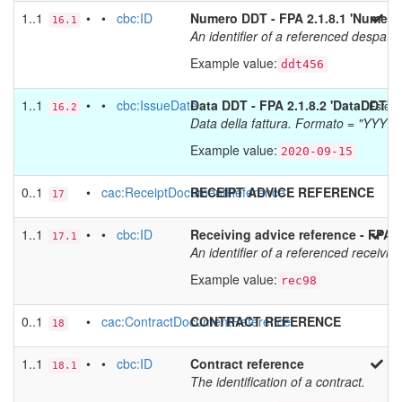
1..1
• •
cbc:ID
Numero DDT - FPA 2.1.8.1 'Numer
16.1
An identifier of a referenced despatc
Example value:
ddt456
1..1
• •
cbc:IssueDate
Data DDT - FPA 2.1.8.2 'DataDDT'
Estens
16.2
Data della fattura. Formato = "YYY
Example value:
2020-09-15
0..1
•
cac:ReceiptDocumentReference
RECEIPT ADVICE REFERENCE
17
1..1
• •
cbc:ID
Receiving advice reference - FPA 
17.1
An identifier of a referenced receivin
Example value:
rec98
0..1
•
cac:ContractDocumentReference
CONTRACT REFERENCE
18
1..1
• •
cbc:ID
Contract reference
18.1
The identification of a contract.