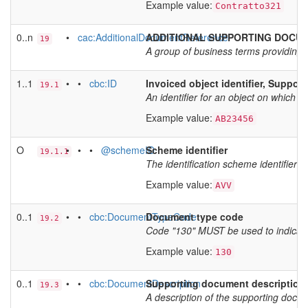
Example value:
Contratto321
0..n
•
cac:AdditionalDocumentReference
ADDITIONAL SUPPORTING DOCU
19
A group of business terms providing
1..1
• •
cbc:ID
Invoiced object identifier, Suppor
19.1
An identifier for an object on which 
Example value:
AB23456
O
• • •
@schemeID
Scheme identifier
19.1.1
The identification scheme identifier
Example value:
AVV
0..1
• •
cbc:DocumentTypeCode
Document type code
19.2
Code "130" MUST be used to indicate 
Example value:
130
0..1
• •
cbc:DocumentDescription
Supporting document description
19.3
A description of the supporting docum