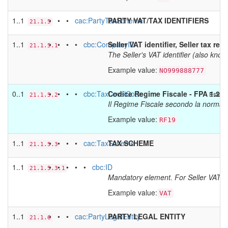
1..1
• • •
cac:PartyTaxScheme
PARTY VAT/TAX IDENTIFIERS
21.1.5
1..1
• • • •
cbc:CompanyID
Seller VAT identifier, Seller tax regi
21.1.5.1
The Seller's VAT identifier (also know
Example value:
NO999888777
0..1
• • • •
cbc:TaxLevelCode
Codice Regime Fiscale - FPA 1.2.1.
Estens
21.1.5.2
Il Regime Fiscale secondo la normativ
Example value:
RF19
1..1
• • • •
cac:TaxScheme
TAX SCHEME
21.1.5.3
1..1
• • • • •
cbc:ID
21.1.5.3.1
Mandatory element. For Seller VAT iden
Example value:
VAT
1..1
• • •
cac:PartyLegalEntity
PARTY LEGAL ENTITY
21.1.6