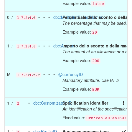
Example value:
false
0..1
• • • • •
cbc:MultiplierFactorNumeric
Percentuale dello sconto o della m
1.7.2.1.2
The percentage that may be used, in 
Example value:
20
1..1
• • • • •
cbc:Amount
Importo dello sconto o della maggi
1.7.2.1.3
The amount of an allowance or a ch
Example value:
200
M
• • • • • •
@currencyID
1.7.2.1.3.1
Mandatory attribute. Use BT-5
Example value:
EUR
1..1
•
cbc:CustomizationID
Specification identifier
2
An identification of the specification
Fixed value:
urn:cen.eu:en16931:
1..1
•
cbc:ProfileID
Business process type