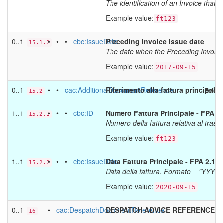
The identification of an Invoice that w
Example value:
ft123
0..1
• • •
cbc:IssueDate
Preceding Invoice issue date
15.1.2
The date when the Preceding Invoice 
Example value:
2017-09-15
0..1
• •
cac:AdditionalDocumentReference
Riferimento alla fattura principale
Estens
15.2
1..1
• • •
cbc:ID
Numero Fattura Principale - FPA 2.
15.2.1
Numero della fattura relativa al traspo
Example value:
ft123
1..1
• • •
cbc:IssueDate
Data Fattura Principale - FPA 2.1.1
15.2.2
Data della fattura. Formato = "YYY
Example value:
2020-09-15
0..1
•
cac:DespatchDocumentReference
DESPATCH ADVICE REFERENCE
16