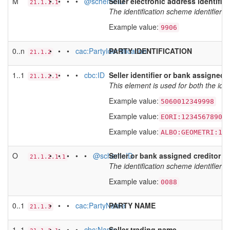
M
• • • •
@schemeID
Seller electronic address identific
21.1.1.1
The identification scheme identifier o
Example value:
9906
0..n
• • •
cac:PartyIdentification
PARTY IDENTIFICATION
21.1.2
1..1
• • • •
cbc:ID
Seller identifier or bank assigned c
21.1.2.1
This element is used for both the ident
Example value:
5060012349998
Example value:
EORI:1234567890
Example value:
ALBO:GEOMETRI:12
O
• • • • •
@schemeID
Seller or bank assigned creditor id
21.1.2.1.1
The identification scheme identifier o
Example value:
0088
0..1
• • •
cac:PartyName
PARTY NAME
21.1.3
1..1
• • • •
cbc:Name
Seller trading name