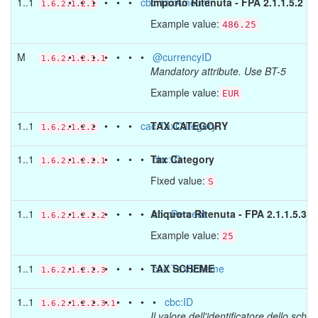
1..1
• • • • • •
cbc:TaxAmount
Importo Ritenuta - FPA 2.1.1.5.2 'I
1.6.2.1.2.1
Example value:
486.25
M
• • • • • • •
@currencyID
1.6.2.1.2.1.1
Mandatory attribute. Use BT-5
Example value:
EUR
1..1
• • • • • •
cac:TaxCategory
TAX CATEGORY
1.6.2.1.2.2
1..1
• • • • • • •
Tax Category
cbc:ID
1.6.2.1.2.2.1
Fixed value:
S
1..1
• • • • • • •
Aliquota Ritenuta - FPA 2.1.1.5.3 '
cbc:Percent
1.6.2.1.2.2.2
Example value:
25
1..1
• • • • • • •
TAX SCHEME
cac:TaxScheme
1.6.2.1.2.2.3
1..1
• • • • • • • •
cbc:ID
1.6.2.1.2.2.3.1
Il valore dell'identificatore dello s