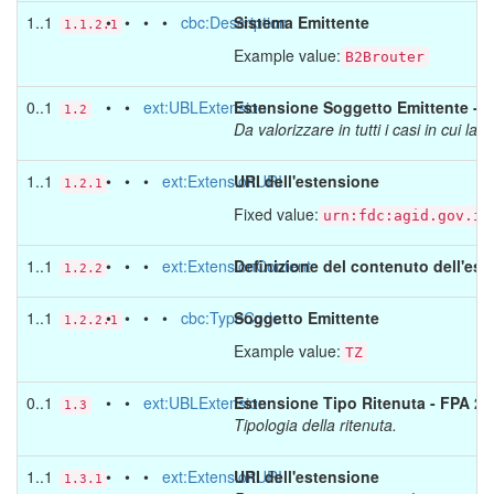
1..1
• • • •
cbc:Description
Sistema Emittente
1.1.2.1
Example value:
B2Brouter
0..1
• •
ext:UBLExtension
Estensione Soggetto Emittente - F
1.2
Da valorizzare in tutti i casi in cui
1..1
• • •
ext:ExtensionURI
URI dell'estensione
1.2.1
Fixed value:
urn:fdc:agid.gov.it
1..1
• • •
ext:ExtensionContent
Definizione del contenuto dell'es
1.2.2
1..1
• • • •
cbc:TypeCode
Soggetto Emittente
1.2.2.1
Example value:
TZ
0..1
• •
ext:UBLExtension
Estensione Tipo Ritenuta - FPA 2.1
1.3
Tipologia della ritenuta.
1..1
• • •
ext:ExtensionURI
URI dell'estensione
1.3.1