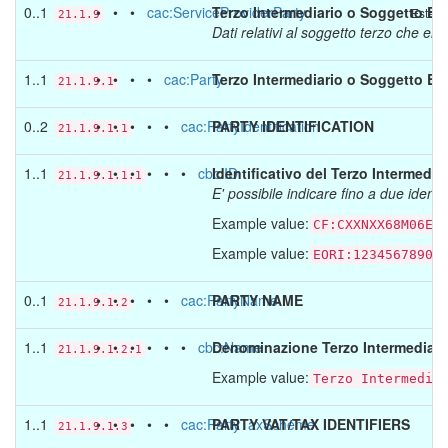
0..1
• • •
cac:ServiceProviderParty
Terzo Intermediario o Soggetto Em
Estens
21.1.9
Dati relativi al soggetto terzo che em
1..1
• • • •
cac:Party
Terzo Intermediario o Soggetto Em
21.1.9.1
0..2
• • • • •
cac:PartyIdentification
PARTY IDENTIFICATION
21.1.9.1.1
1..1
• • • • • •
cbc:ID
Identificativo del Terzo Intermedi
21.1.9.1.1.1
E' possibile indicare fino a due iden
Example value:
CF:CXXNXX68M06E1
Example value:
EORI:12345678901
0..1
• • • • •
cac:PartyName
PARTY NAME
21.1.9.1.2
1..1
• • • • • •
cbc:Name
Denominazione Terzo Intermediario
21.1.9.1.2.1
Example value:
Terzo Intermedia
1..1
• • • • •
cac:PartyTaxScheme
PARTY VAT/TAX IDENTIFIERS
21.1.9.1.3