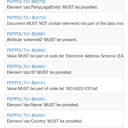
PEPPOL-T01-B03702
Element 'cac:PartyLegalEntity' MUST be provided.
PEPPOL-T01-B03703
Document MUST NOT contain elements not part of the data model
PEPPOL-T01-B03801
Attribute 'schemeID' MUST be present.
PEPPOL-T01-B03802
Value MUST be part of code list 'Electronic Address Scheme (EAS)'
PEPPOL-T01-B04001
Element 'cbc:ID' MUST be provided.
PEPPOL-T01-B04101
Value MUST be part of code list 'ISO 6523 ICD list'.
PEPPOL-T01-B04301
Element 'cbc:Name' MUST be provided.
PEPPOL-T01-B04501
Element 'cac:Country' MUST be provided.